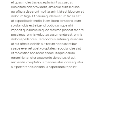
et quas molestias excepturi sint occaecati
cupiditate non provident, similique sunt in culpa
qui officia deserunt mollitia animi, id est laborum et
dolorum fuga. Et harum quidem rerum facilis est
et expedita distinctio. Nam libero tempore, cum
soluta nobis est eligendi optio cumque nihil
impedit quo minus id quod maxime placeat facere
possimus, omnis voluptas assumenda est, omnis
dolor repellendus. Temporibus autem quibusdam
et aut officiis debitis aut rerum necessitatibus
saepe eveniet ut et voluptates repudiandae sint
et molestiae non recusandae. Itaque earum
rerum hic tenetur a sapiente delectus, ut aut
reiciendis voluptatibus maiores alias consequatur
aut perferendis doloribus asperiores repellat.