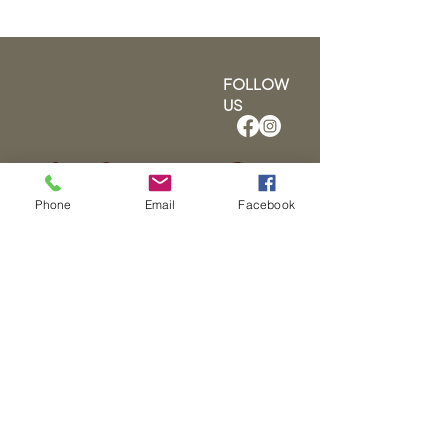
FOLLOW
US
Our Cancellation Policy
Phone
Email
Facebook
Here at N-Joyable’s, our primary
goal is to accommodate each client
and give each client our undivided
time and attention. As we do
encourage clients to be as prompt
as possible, we also understand
life happens, so please give 48
hours notice if you need to cancel.
When running late it’s possible to
run over into another client’s visit.