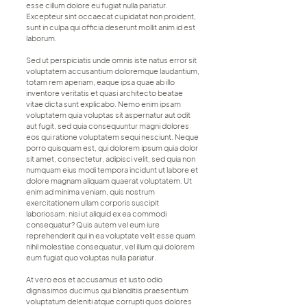
esse cillum dolore eu fugiat nulla pariatur.
Excepteur sint occaecat cupidatat non proident,
sunt in culpa qui officia deserunt mollit anim id est
laborum.
Sed ut perspiciatis unde omnis iste natus error sit
voluptatem accusantium doloremque laudantium,
totam rem aperiam, eaque ipsa quae ab illo
inventore veritatis et quasi architecto beatae
vitae dicta sunt explicabo. Nemo enim ipsam
voluptatem quia voluptas sit aspernatur aut odit
aut fugit, sed quia consequuntur magni dolores
eos qui ratione voluptatem sequi nesciunt. Neque
porro quisquam est, qui dolorem ipsum quia dolor
sit amet, consectetur, adipisci velit, sed quia non
numquam eius modi tempora incidunt ut labore et
dolore magnam aliquam quaerat voluptatem. Ut
enim ad minima veniam, quis nostrum
exercitationem ullam corporis suscipit
laboriosam, nisi ut aliquid ex ea commodi
consequatur? Quis autem vel eum iure
reprehenderit qui in ea voluptate velit esse quam
nihil molestiae consequatur, vel illum qui dolorem
eum fugiat quo voluptas nulla pariatur.
At vero eos et accusamus et iusto odio
dignissimos ducimus qui blanditiis praesentium
voluptatum deleniti atque corrupti quos dolores